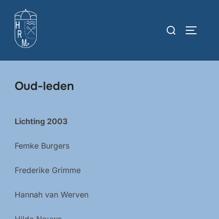
Ga
naar
Zoek
TOGGLE
de
naar:
inhoud
Oud-leden
Lichting 2003
Femke Burgers
Frederike Grimme
Hannah van Werven
Hilde Nouws